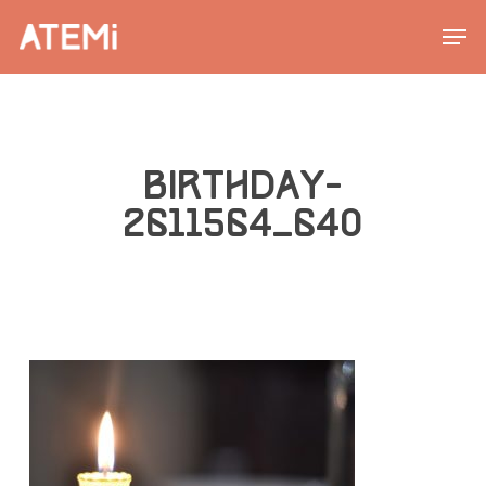
Skip
Men
to
main
content
BIRTHDAY-
2611564_640