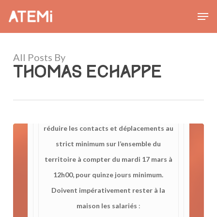
Skip
Men
to
main
content
All Posts By
THOMAS ECHAPPE
Hier soir, le Président de la République a
décidé de prendre des mesures pour
réduire les contacts et déplacements au
strict minimum sur l’ensemble du
territoire à compter du mardi 17 mars à
12h00, pour quinze jours minimum.
Doivent impérativement rester à la
maison les salariés
: