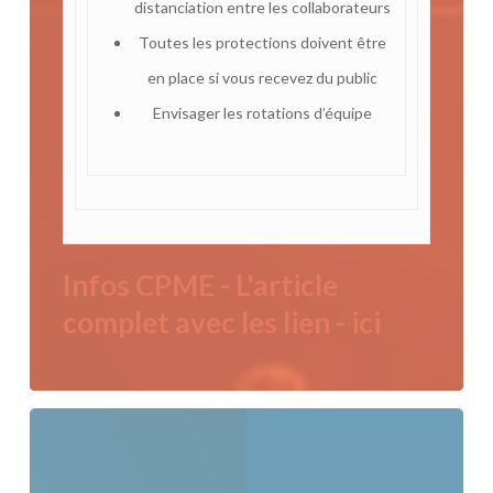
distanciation entre les collaborateurs
Toutes les protections doivent être
en place si vous recevez du public
Envisager les rotations d’équipe
Infos CPME - L'article
complet avec les lien - ici
Contrôle
des