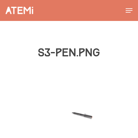
Skip
Men
to
main
content
S3-PEN.PNG