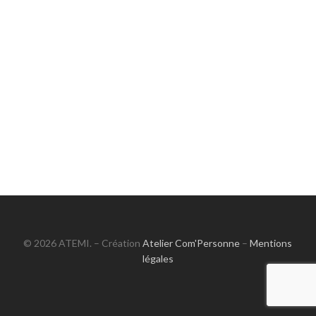
© 2026 ATEMI. – Création
Atelier Com'Personne
–
Mentions
légales